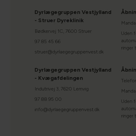
Dyrlægegruppen Vestjylland
Åbnin
- Struer Dyreklinik
Mandag
Bødkervej 1C, 7600 Struer
Uden fo
automat
97 85 45 66
ringer t
struer@dyrlaegegruppenvest.dk
Dyrlægegruppen Vestjylland
Åbnin
- Kvægafdelingen
Telefo
Indutrivej 3, 7620 Lemvig
Mandag
97 88 95 00
Uden fo
automat
info@dyrlaegegruppenvest.dk
ringer t