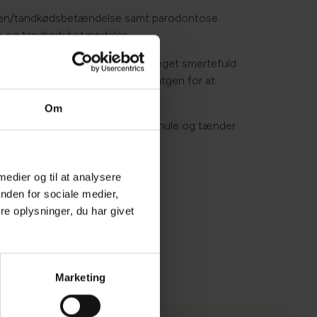
ndsten/tandkødsbetændelse samt parodontose.
de og tandrodsbetændelse.
erne. Denne karies reaktion er meget smertefuld
elve tanden. der kræves tandrøntgen for at
Om
retager vi en undersøgelse af mundhule og tænder
 medier og til at analysere
nden for sociale medier,
e oplysninger, du har givet
Marketing