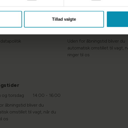
Tillad valgte
Åbningstider
politik
Mandag - fredag
8:00 
datapolitik
Uden for åbningstid bliver du
automatisk omstillet til vagt, n
ringer til os
gstider
g og torsdag
14:00 - 16:00
r åbningstid bliver du
isk omstillet til vagt, når du
il os