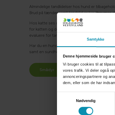
Almindelige tandlidelser hos hund er tilbageh
Brud på tænder samt tandslid er tandtraumer,
Hos katte ses ofte brud på hjørnetænder samt t
for katten og desværre meget svær for ejer at 
evaluere for tandresorption hos kat.
Samtykke
​​Har du en hund eller kat, der trænger til tan
samt en sundhedsundersøgelse!​​
Denne hjemmeside bruger c
Vi bruger cookies til at tilpas
Smådyr
vores trafik. Vi deler også 
annonceringspartnere og anal
dem, eller som de har indsaml
Samtykkevalg
Nødvendig