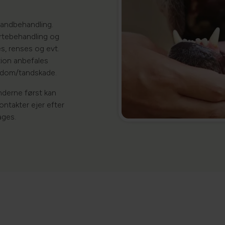
/tandbehandling.
ertebehandling og
s, renses og evt.
tion anbefales
gdom/tandskade.​
ænderne først kan
kontakter ejer efter
ages.