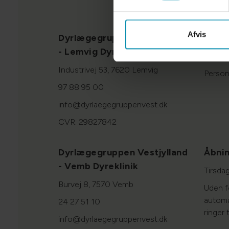
Afvis
Dyrlægegruppen Vestjylland
Links
- Lemvig Dyreklinik
Cookie
Industrivej 53, 7620 Lemvig
Person
97 88 95 00
info@dyrlaegegruppenvest.dk
CVR: 29827842
Dyrlægegruppen Vestjylland
Åbnin
- Vemb Dyreklinik
Tirsda
Burvej 8, 7570 Vemb
Uden fo
automat
24 27 51 10
ringer t
info@dyrlaegegruppenvest.dk