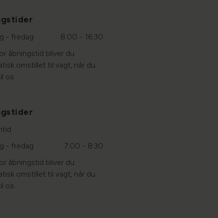
gstider
 - fredag
8:00 - 16:30
r åbningstid bliver du
isk omstillet til vagt, når du
il os
gstider
ntid
 - fredag
7:00 - 8:30
r åbningstid bliver du
isk omstillet til vagt, når du
il os