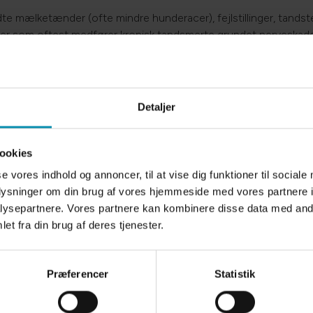
oldte mælketænder (ofte mindre hunderacer), fejlstillinger, ta
 der som oftest medfører kronisk tandsmerte grundet nerveska
andresorptioner, der er en form for karies angreb af tandrødd
se, da det netop er tandrødderne der angribes og mindre ofte s
Detaljer
dbehandling så kontakt os for en gratis forundersøgelse. Her fo
ookies
se vores indhold og annoncer, til at vise dig funktioner til sociale
oplysninger om din brug af vores hjemmeside med vores partnere i
ysepartnere. Vores partnere kan kombinere disse data med andr
et fra din brug af deres tjenester.
Præferencer
Statistik