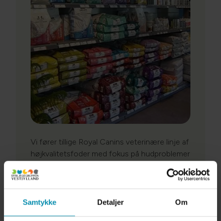
Vi fører tillige Royal Canins veterinære linje af
højkvalitetsfoder med fokus på hudproblemer
samt ledproblemer.Har du problemer med
lopper og flåter på din hund eller kat - så kom
ind og få en guidet tur igennem "junglen" af
forskellige præparater. Vi skal forsøge at
Samtykke
Detaljer
Om
finde det der specifikt passer til jeres behov!