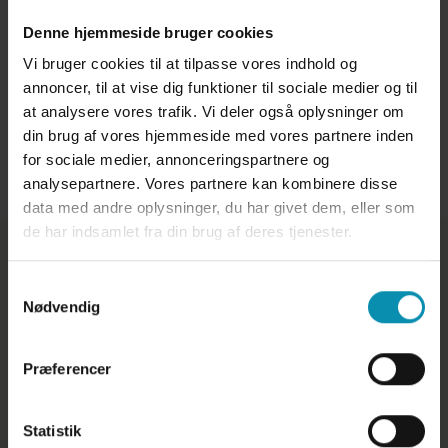
​Vi fører flere forskellige
Denne hjemmeside bruger cookies
tandstensforebyggende produkter samt
Vi bruger cookies til at tilpasse vores indhold og
tyggelegetøj, seler, liner, aktivitetslegetøj og
annoncer, til at vise dig funktioner til sociale medier og til
meget mere!​
at analysere vores trafik. Vi deler også oplysninger om
din brug af vores hjemmeside med vores partnere inden
for sociale medier, annonceringspartnere og
analysepartnere. Vores partnere kan kombinere disse
data med andre oplysninger, du har givet dem, eller som
de har indsamlet fra din brug af deres tjenester.
Dyrlægegruppen Vestjylland - Lemvig
Samtykkevalg
Nødvendig
Dyreklinik
Industrivej 53, 7620 Lemvig
Præferencer
97 88 95 00
info@dyrlaegegruppenvest.dk
CVR: 29827842
Statistik