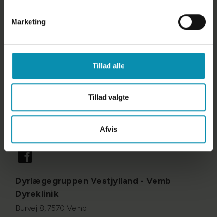
Links
Marketing
Cookiepolitik
Persondatapolitik
Tillad alle
Åbningstider
Mandag - fredag
8:00 - 16:30
Tillad valgte
Uden for åbningstid bliver du automatisk omstillet til
vagt, når du ringer til os
Afvis
Følg os på
Dyrlægegruppen Vestjylland - Vemb
Dyreklinik
Burvej 8, 7570 Vemb