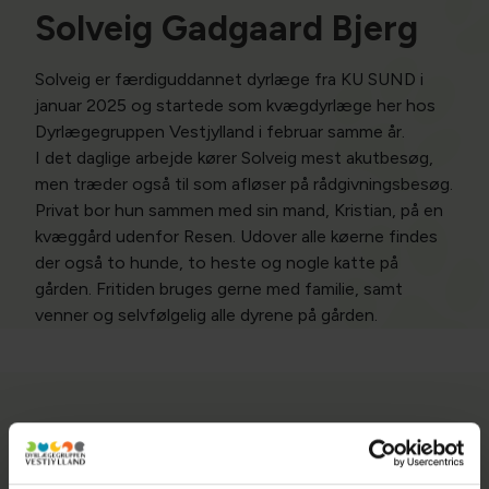
Solveig Gadgaard Bjerg
Solveig er færdiguddannet dyrlæge fra KU SUND i
januar 2025 og startede som kvægdyrlæge her hos
Dyrlægegruppen Vestjylland i februar samme år.
I det daglige arbejde kører Solveig mest akutbesøg,
men træder også til som afløser på rådgivningsbesøg.
Privat bor hun sammen med sin mand, Kristian, på en
kvæggård udenfor Resen. Udover alle køerne findes
der også to hunde, to heste og nogle katte på
gården. Fritiden bruges gerne med familie, samt
venner og selvfølgelig alle dyrene på gården.
Dyrlægegruppen Vestjylland - Lemvig
Dyreklinik