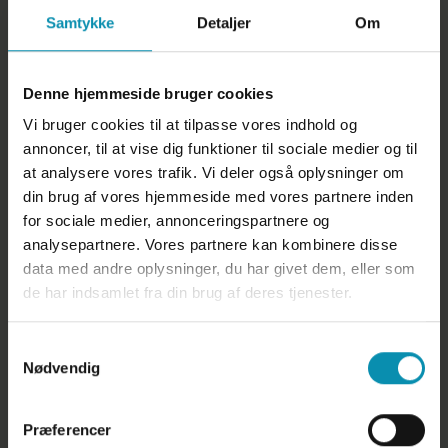
Industrivej 53, 7620 Lemvig
Samtykke
Detaljer
Om
97 88 95 00
info@dyrlaegegruppenvest.dk
Denne hjemmeside bruger cookies
CVR: 29827842
Vi bruger cookies til at tilpasse vores indhold og
annoncer, til at vise dig funktioner til sociale medier og til
Links
at analysere vores trafik. Vi deler også oplysninger om
Cookiepolitik
din brug af vores hjemmeside med vores partnere inden
Persondatapolitik
for sociale medier, annonceringspartnere og
analysepartnere. Vores partnere kan kombinere disse
Åbningstider
data med andre oplysninger, du har givet dem, eller som
de har indsamlet fra din brug af deres tjenester.
Mandag - fredag
8:00 - 16:30
Uden for åbningstid bliver du automatisk omstillet til
Samtykkevalg
vagt, når du ringer til os
Nødvendig
Følg os på
Præferencer