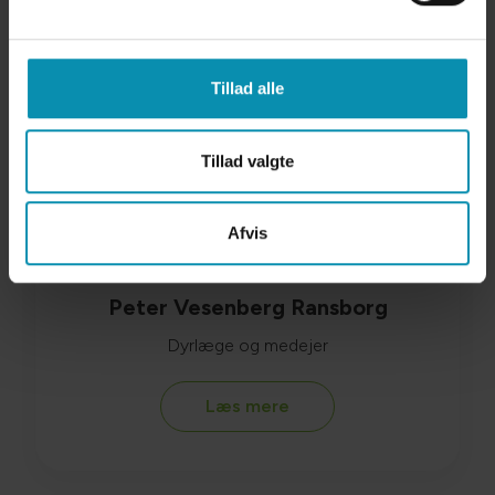
Tillad alle
Tillad valgte
Afvis
Peter Vesenberg Ransborg
Dyrlæge og medejer
Læs mere