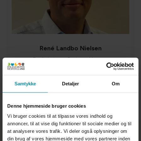
René Landbo Nielsen
Daglig leder og Business Manager
51223399
Læs mere
Samtykke
Detaljer
Om
Denne hjemmeside bruger cookies
Vi bruger cookies til at tilpasse vores indhold og
annoncer, til at vise dig funktioner til sociale medier og til
at analysere vores trafik. Vi deler også oplysninger om
din brug af vores hjemmeside med vores partnere inden