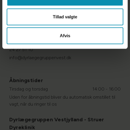
Tillad valgte
Dyrlægegruppen Vestjylland - Vemb
Dyreklinik
Afvis
Burvej 8, 7570 Vemb
24 27 51 10
info@dyrlaegegruppenvest.dk
Åbningstider
Tirsdag og torsdag
14:00 - 16:00
Uden for åbningstid bliver du automatisk omstillet til
vagt, når du ringer til os
Dyrlægegruppen Vestjylland - Struer
Dyreklinik