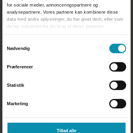
Dyrlægegruppen Vestjylland - Lemvig
for sociale medier, annonceringspartnere og
Dyreklinik
analysepartnere. Vores partnere kan kombinere disse
Industrivej 53, 7620 Lemvig
data med andre oplysninger, du har givet dem, eller som
97 88 95 00
de har indsamlet fra din brug af deres tjenester.
info@dyrlaegegruppenvest.dk
CVR: 29827842
Samtykkevalg
Nødvendig
Links
Cookiepolitik
Præferencer
Persondatapolitik
Statistik
Åbningstider
Mandag - fredag
8:00 - 16:30
Marketing
Uden for åbningstid bliver du automatisk omstillet til
vagt, når du ringer til os
Tillad alle
Følg os på